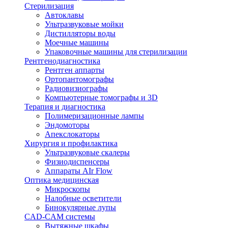
Стерилизация
Автоклавы
Ультразвуковые мойки
Дистилляторы воды
Моечные машины
Упаковочные машины для стерилизации
Рентгенодиагностика
Рентген аппарты
Ортопантомографы
Радиовизиографы
Компьютерные томографы и 3D
Терапия и диагностика
Полимеризационные лампы
Эндомоторы
Апекслокаторы
Хирургия и профилактика
Ультразвуковые скалеры
Физиодиспенсеры
Аппараты AIr Flow
Оптика медицинская
Микроскопы
Налобные осветители
Бинокулярные лупы
CAD-CAM системы
Вытяжные шкафы