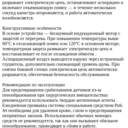
разрывают электрическую цепь, останавливают аспирацию и
включают откачивающую помпу — в течение нескольких
секунд канистра опорожняется, и работа автоматически
возобновляется.
Конструктивные особенности
В основе устройства — бесшумный индукционный мотор с
защитой от перегрева. При повышении температуры выше
90°С в отсасывающей помпе или 120°С в основном моторе,
температурная защита размыкает электрическую цепь и
восстанавливает ее после охлаждения обмоток .
Аспирационный воздух выводится наружу через встроенный
глушитель, дополнительно снижающий уровень шума. При
снятии боковой стенки электрическая цепь автоматически
разрывается, обеспечивая безопасность обслуживания.
Рекомендации по эксплуатации
Для предотвращения срабатывания датчиков из-за
пенообразования при хирургических вмешательствах
рекомендуется использовать твердые антипенные агенты .
Ежедневная промывка системы специальным средством Puli-
Jet необходима для удаления крови, слизи и предотвращения
неприятных запахов. Использование обычных моющих
средств не рекомендуется, так как они вызывают обильное
пенообразование, приводящее к сбоям в работе.