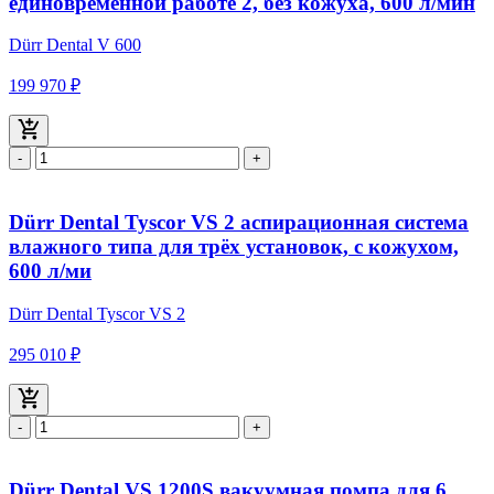
единовременной работе 2, без кожуха, 600 л/мин
Dürr Dental V 600
199 970 ₽
-
+
Dürr Dental Tyscor VS 2 аспирационная система
влажного типа для трёх установок, с кожухом,
600 л/ми
Dürr Dental Tyscor VS 2
295 010 ₽
-
+
Dürr Dental VS 1200S вакуумная помпа для 6