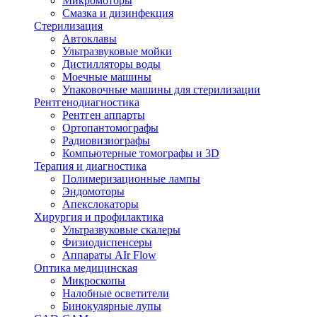
Микромоторы
Смазка и дизинфекция
Стерилизация
Автоклавы
Ультразвуковые мойки
Дистилляторы воды
Моечные машины
Упаковочные машины для стерилизации
Рентгенодиагностика
Рентген аппарты
Ортопантомографы
Радиовизиографы
Компьютерные томографы и 3D
Терапия и диагностика
Полимеризационные лампы
Эндомоторы
Апекслокаторы
Хирургия и профилактика
Ультразвуковые скалеры
Физиодиспенсеры
Аппараты AIr Flow
Оптика медицинская
Микроскопы
Налобные осветители
Бинокулярные лупы