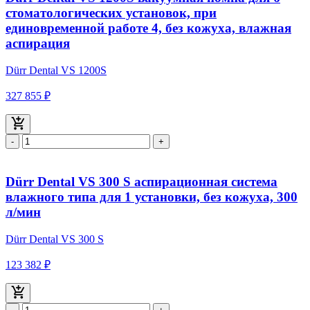
стоматологических установок, при
единовременной работе 4, без кожуха, влажная
аспирация
Dürr Dental VS 1200S
327 855 ₽
-
+
Dürr Dental VS 300 S аспирационная система
влажного типа для 1 установки, без кожуха, 300
л/мин
Dürr Dental VS 300 S
123 382 ₽