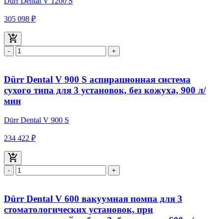
Dürr Dental V 1200 S
305 098 ₽
-
+
Dürr Dental V 900 S аспирационная система
сухого типа для 3 установок, без кожуха, 900 л/
мин
Dürr Dental V 900 S
234 422 ₽
-
+
Dürr Dental V 600 вакуумная помпа для 3
стоматологических установок, при