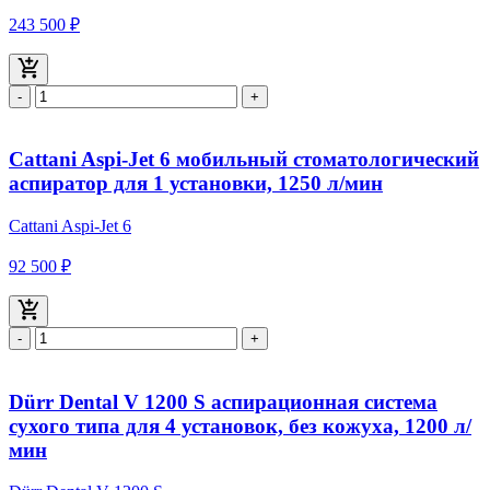
243 500 ₽
-
+
Cattani Aspi-Jet 6 мобильный стоматологический
аспиратор для 1 установки, 1250 л/мин
Cattani Aspi-Jet 6
92 500 ₽
-
+
Dürr Dental V 1200 S аспирационная система
сухого типа для 4 установок, без кожуха, 1200 л/
мин