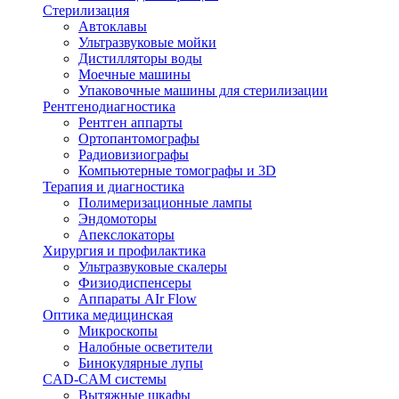
Стерилизация
Автоклавы
Ультразвуковые мойки
Дистилляторы воды
Моечные машины
Упаковочные машины для стерилизации
Рентгенодиагностика
Рентген аппарты
Ортопантомографы
Радиовизиографы
Компьютерные томографы и 3D
Терапия и диагностика
Полимеризационные лампы
Эндомоторы
Апекслокаторы
Хирургия и профилактика
Ультразвуковые скалеры
Физиодиспенсеры
Аппараты AIr Flow
Оптика медицинская
Микроскопы
Налобные осветители
Бинокулярные лупы
CAD-CAM системы
Вытяжные шкафы