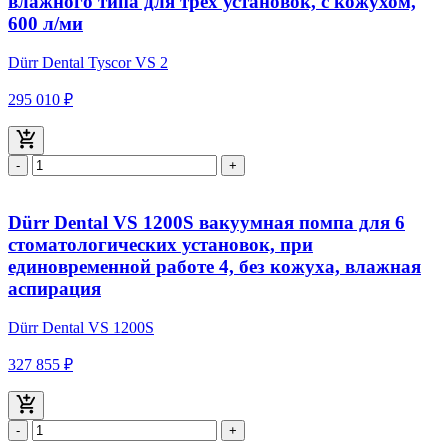
влажного типа для трёх установок, с кожухом,
600 л/ми
Dürr Dental Tyscor VS 2
295 010 ₽
-
+
Dürr Dental VS 1200S вакуумная помпа для 6
стоматологических установок, при
единовременной работе 4, без кожуха, влажная
аспирация
Dürr Dental VS 1200S
327 855 ₽
-
+