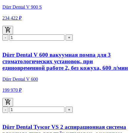
Dürr Dental V 900 S
234 422 ₽
-
+
Dürr Dental V 600 вакуумная помпа для 3
стоматологических установок, при
единовременной работе 2, без кожуха, 600 л/мин
Dürr Dental V 600
199 970 ₽
-
+
Dürr Dental Tyscor VS 2 аспирационная система