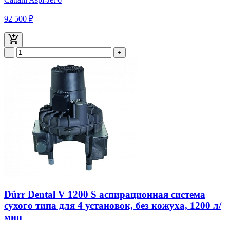
92 500 ₽
-
+
Dürr Dental V 1200 S аспирационная система
сухого типа для 4 установок, без кожуха, 1200 л/
мин