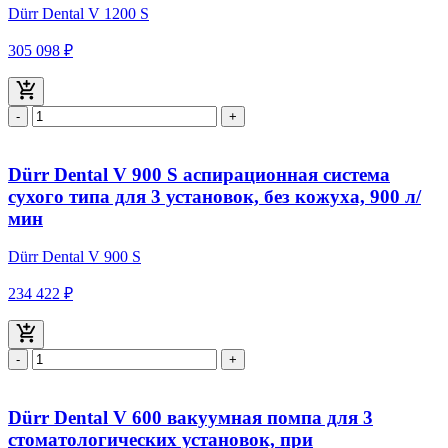
Dürr Dental V 1200 S
305 098 ₽
-
+
Dürr Dental V 900 S аспирационная система
сухого типа для 3 установок, без кожуха, 900 л/
мин
Dürr Dental V 900 S
234 422 ₽
-
+
Dürr Dental V 600 вакуумная помпа для 3
стоматологических установок, при