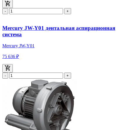
-
+
Mercury JW-Y01 дентальная аспирационная
система
Mercury JW-Y01
75 636 ₽
-
+