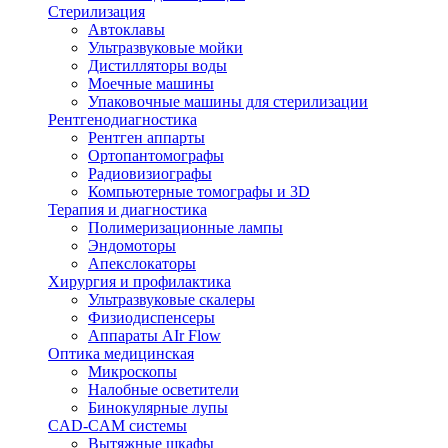
Стерилизация
Автоклавы
Ультразвуковые мойки
Дистилляторы воды
Моечные машины
Упаковочные машины для стерилизации
Рентгенодиагностика
Рентген аппарты
Ортопантомографы
Радиовизиографы
Компьютерные томографы и 3D
Терапия и диагностика
Полимеризационные лампы
Эндомоторы
Апекслокаторы
Хирургия и профилактика
Ультразвуковые скалеры
Физиодиспенсеры
Аппараты AIr Flow
Оптика медицинская
Микроскопы
Налобные осветители
Бинокулярные лупы
CAD-CAM системы
Вытяжные шкафы