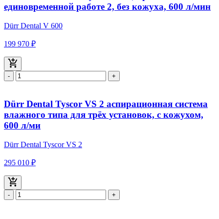
единовременной работе 2, без кожуха, 600 л/мин
Dürr Dental V 600
199 970 ₽
-
+
Dürr Dental Tyscor VS 2 аспирационная система
влажного типа для трёх установок, с кожухом,
600 л/ми
Dürr Dental Tyscor VS 2
295 010 ₽
-
+