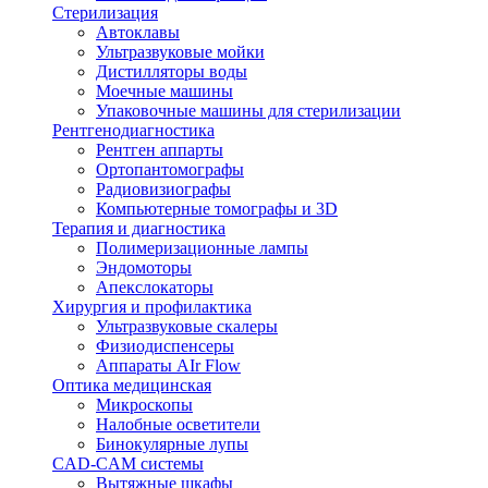
Стерилизация
Автоклавы
Ультразвуковые мойки
Дистилляторы воды
Моечные машины
Упаковочные машины для стерилизации
Рентгенодиагностика
Рентген аппарты
Ортопантомографы
Радиовизиографы
Компьютерные томографы и 3D
Терапия и диагностика
Полимеризационные лампы
Эндомоторы
Апекслокаторы
Хирургия и профилактика
Ультразвуковые скалеры
Физиодиспенсеры
Аппараты AIr Flow
Оптика медицинская
Микроскопы
Налобные осветители
Бинокулярные лупы
CAD-CAM системы
Вытяжные шкафы