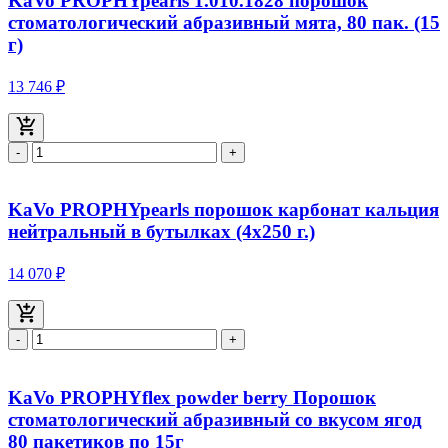
KaVo PROPHYpearls 1.010.1828 порошок
стоматологический абразивный мята, 80 пак. (15
г)
13 746 ₽
-
+
KaVo PROPHYpearls порошок карбонат кальция
нейтральный в бутылках (4x250 г.)
14 070 ₽
-
+
KaVo PROPHYflex powder berry Порошок
стоматологический абразивный со вкусом ягод
80 пакетиков по 15г