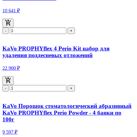
10 641 ₽
-
+
KaVo PROPHYflex 4 Perio Kit набор для
удаления поддесневых отложений
22 900 ₽
-
+
KaVo Порошок стоматологический абразивный
KaVo PROPHYflex Perio Powder - 4 банки по
100г
9 597 ₽