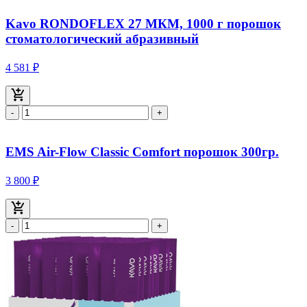
Kavo RONDOFLEX 27 МКМ, 1000 г порошок
стоматологический абразивный
4 581 ₽
-
+
EMS Air-Flow Classic Comfort порошок 300гр.
3 800 ₽
-
+