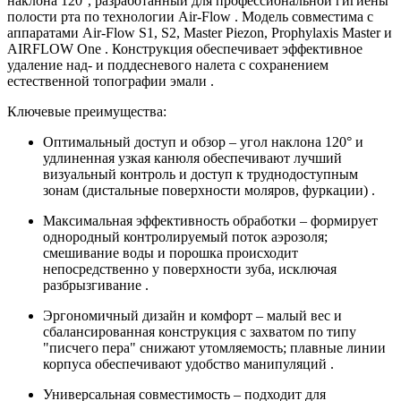
наклона 120°, разработанный для профессиональной гигиены
полости рта по технологии Air-Flow . Модель совместима с
аппаратами Air-Flow S1, S2, Master Piezon, Prophylaxis Master и
AIRFLOW One . Конструкция обеспечивает эффективное
удаление над- и поддесневого налета с сохранением
естественной топографии эмали .
Ключевые преимущества:
Оптимальный доступ и обзор – угол наклона 120° и
удлиненная узкая канюля обеспечивают лучший
визуальный контроль и доступ к труднодоступным
зонам (дистальные поверхности моляров, фуркации) .
Максимальная эффективность обработки – формирует
однородный контролируемый поток аэрозоля;
смешивание воды и порошка происходит
непосредственно у поверхности зуба, исключая
разбрызгивание .
Эргономичный дизайн и комфорт – малый вес и
сбалансированная конструкция с захватом по типу
"писчего пера" снижают утомляемость; плавные линии
корпуса обеспечивают удобство манипуляций .
Универсальная совместимость – подходит для