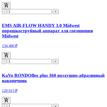
-
+
EMS AIR-FLOW HANDY 3.0 Midwest
порошкоструйный аппарат для соединения
Midwest
134 400 ₽
-
+
KaVo RONDOflex plus 360 воздушно-абразивный
наконечник
120 015 ₽
-
+