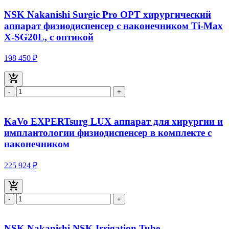
NSK Nakanishi Surgic Pro OPT хирургический
аппарат физиодиспенсер с наконечником Ti-Max
X-SG20L, с оптикой
198 450 ₽
-
+
KaVo EXPERTsurg LUX аппарат для хирургии и
имплантологии физиодиспенсер в комплекте с
наконечником
225 924 ₽
-
+
NSK Nakanishi NSK Irrigation Tube -