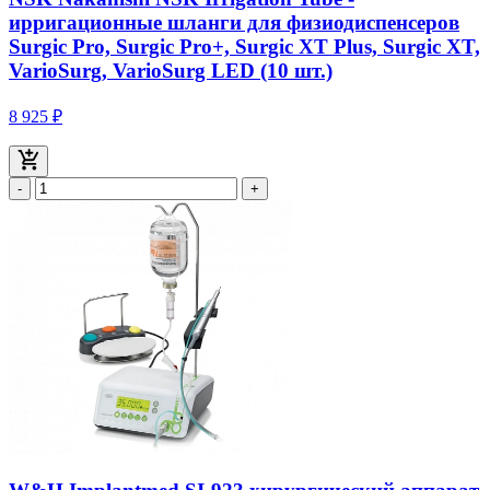
ирригационные шланги для физиодиспенсеров
Surgic Pro, Surgic Pro+, Surgic XT Plus, Surgic XT,
VarioSurg, VarioSurg LED (10 шт.)
8 925 ₽
-
+