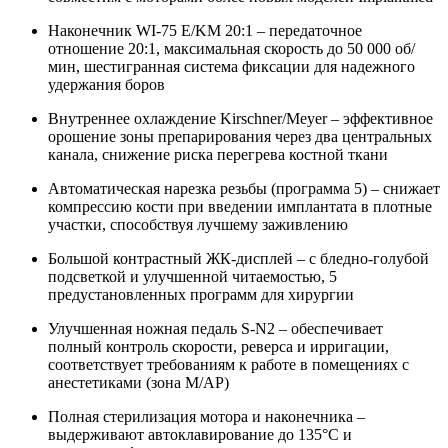
Наконечник WI-75 E/KM 20:1 – передаточное
отношение 20:1, максимальная скорость до 50 000 об/
мин, шестигранная система фиксации для надежного
удержания боров
Внутреннее охлаждение Kirschner/Meyer – эффективное
орошение зоны препарирования через два центральных
канала, снижение риска перегрева костной ткани
Автоматическая нарезка резьбы (программа 5) – снижает
компрессию кости при введении имплантата в плотные
участки, способствуя лучшему заживлению
Большой контрастный ЖК-дисплей – с бледно-голубой
подсветкой и улучшенной читаемостью, 5
предустановленных программ для хирургии
Улучшенная ножная педаль S-N2 – обеспечивает
полный контроль скорости, реверса и ирригации,
соответствует требованиям к работе в помещениях с
анестетиками (зона M/AP)
Полная стерилизация мотора и наконечника –
выдерживают автоклавирование до 135°C и