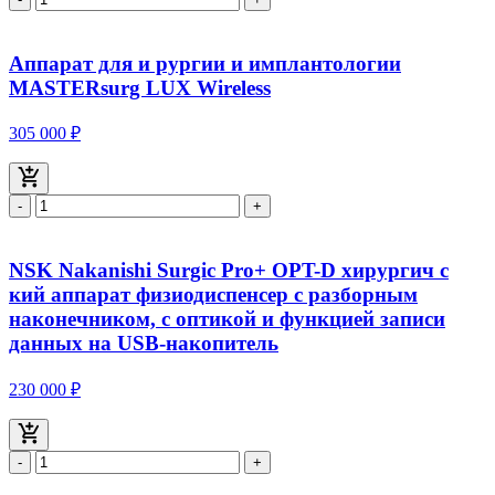
Аппарат для и рургии и имплантологии
MASTERsurg LUX Wireless
305 000 ₽
-
+
NSK Nakanishi Surgic Pro+ OPT-D хирургич с
кий аппарат физиодиспенсер с разборным
наконечником, с оптикой и функцией записи
данных на USB-накопитель
230 000 ₽
-
+