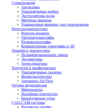
Стерилизация
Автоклавы
Ультразвуковые мойки
Дистилляторы воды
Моечные машины
Упаковочные машины для стерилизации
Рентгенодиагностика
Рентген аппарты
Ортопантомографы
Радиовизиографы
Компьютерные томографы и 3D
Терапия и диагностика
Полимеризационные лампы
Эндомоторы
Апекслокаторы
Хирургия и профилактика
Ультразвуковые скалеры
Физиодиспенсеры
Аппараты AIr Flow
Оптика медицинская
Микроскопы
Налобные осветители
Бинокулярные лупы
CAD-CAM системы
Вытяжные шкафы