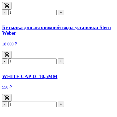
-
+
Бутылка для автономной воды установки Stern
Weber
18 000 ₽
-
+
WHITE CAP D=10,5MM
550 ₽
-
+