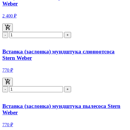
Weber
2 400 ₽
-
+
Вставка (заслонка) мундштука слюноотсоса
Stern Weber
770 ₽
-
+
Вставка (заслонка) мундштука пылесоса Stern
Weber
770 ₽