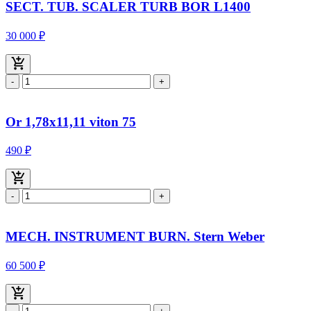
SECT. TUB. SCALER TURB BOR L1400
30 000 ₽
-
+
Or 1,78x11,11 viton 75
490 ₽
-
+
MECH. INSTRUMENT BURN. Stern Weber
60 500 ₽