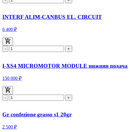
-
+
INTERF ALIM-CANBUS EL. CIRCUIT
6 400 ₽
-
+
I-XS4 MICROMOTOR MODULE нижняя подача
150 000 ₽
-
+
Gr confezione grasso s1 20gr
2 500 ₽