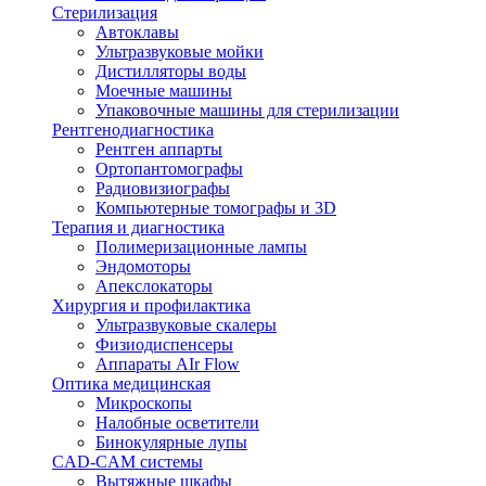
Стерилизация
Автоклавы
Ультразвуковые мойки
Дистилляторы воды
Моечные машины
Упаковочные машины для стерилизации
Рентгенодиагностика
Рентген аппарты
Ортопантомографы
Радиовизиографы
Компьютерные томографы и 3D
Терапия и диагностика
Полимеризационные лампы
Эндомоторы
Апекслокаторы
Хирургия и профилактика
Ультразвуковые скалеры
Физиодиспенсеры
Аппараты AIr Flow
Оптика медицинская
Микроскопы
Налобные осветители
Бинокулярные лупы
CAD-CAM системы
Вытяжные шкафы