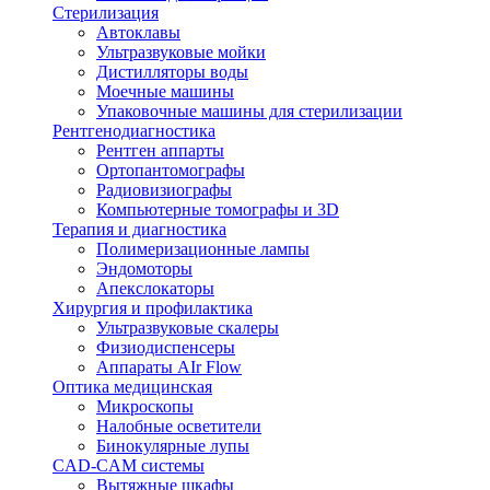
Стерилизация
Автоклавы
Ультразвуковые мойки
Дистилляторы воды
Моечные машины
Упаковочные машины для стерилизации
Рентгенодиагностика
Рентген аппарты
Ортопантомографы
Радиовизиографы
Компьютерные томографы и 3D
Терапия и диагностика
Полимеризационные лампы
Эндомоторы
Апекслокаторы
Хирургия и профилактика
Ультразвуковые скалеры
Физиодиспенсеры
Аппараты AIr Flow
Оптика медицинская
Микроскопы
Налобные осветители
Бинокулярные лупы
CAD-CAM системы
Вытяжные шкафы