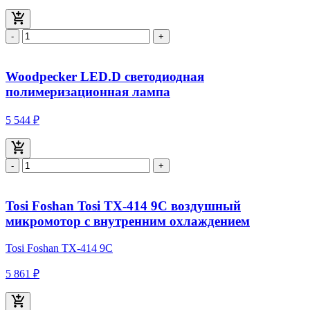
-
+
Woodpecker LED.D светодиодная
полимеризационная лампа
5 544 ₽
-
+
Tosi Foshan Tosi TX-414 9C воздушный
микромотор с внутренним охлаждением
Tosi Foshan TX-414 9C
5 861 ₽