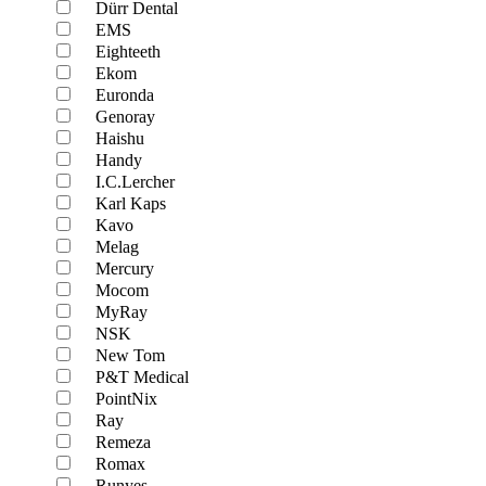
Dürr Dental
EMS
Eighteeth
Ekom
Euronda
Genoray
Haishu
Handy
I.C.Lercher
Karl Kaps
Kavo
Melag
Mercury
Mocom
MyRay
NSK
New Tom
P&T Medical
PointNix
Ray
Remeza
Romax
Runyes