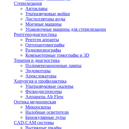
Стерилизация
Автоклавы
Ультразвуковые мойки
Дистилляторы воды
Моечные машины
Упаковочные машины для стерилизации
Рентгенодиагностика
Рентген аппарты
Ортопантомографы
Радиовизиографы
Компьютерные томографы и 3D
Терапия и диагностика
Полимеризационные лампы
Эндомоторы
Апекслокаторы
Хирургия и профилактика
Ультразвуковые скалеры
Физиодиспенсеры
Аппараты AIr Flow
Оптика медицинская
Микроскопы
Налобные осветители
Бинокулярные лупы
CAD-CAM системы
Вытяжные шкафы