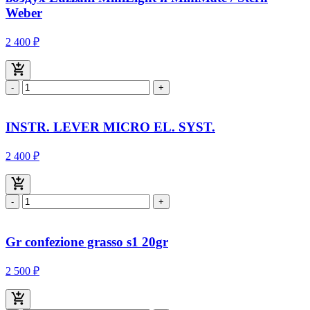
Weber
2 400 ₽
-
+
INSTR. LEVER MICRO EL. SYST.
2 400 ₽
-
+
Gr confezione grasso s1 20gr
2 500 ₽