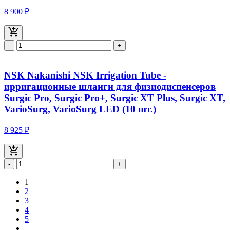
8 900 ₽
-
+
NSK Nakanishi NSK Irrigation Tube -
ирригационные шланги для физиодиспенсеров
Surgic Pro, Surgic Pro+, Surgic XT Plus, Surgic XT,
VarioSurg, VarioSurg LED (10 шт.)
8 925 ₽
-
+
1
2
3
4
5
...