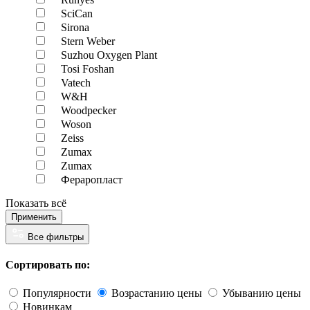
SciCan
Sirona
Stern Weber
Suzhou Oxygen Plant
Tosi Foshan
Vatech
W&H
Woodpecker
Woson
Zeiss
Zumax
Zumax
Фераропласт
Показать всё
Применить
Все фильтры
Сортировать по:
Популярности
Возрастанию цены
Убыванию цены
Новинкам