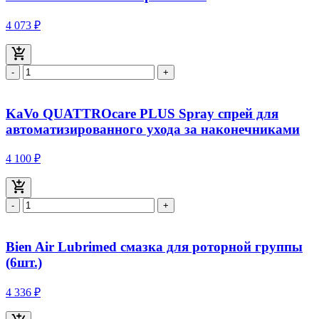
4 073 ₽
-
+
KaVo QUATTROcare PLUS Spray спрей для
автоматизированного ухода за наконечниками
4 100 ₽
-
+
Bien Air Lubrimed смазка для роторной группы
(6шт.)
4 336 ₽