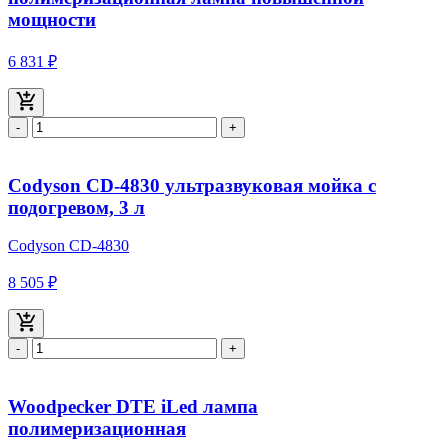
мощности
6 831 ₽
-
+
Codyson CD-4830 ультразвуковая мойка с
подогревом, 3 л
Codyson CD-4830
8 505 ₽
-
+
Woodpecker DTE iLed лампа
полимеризационная