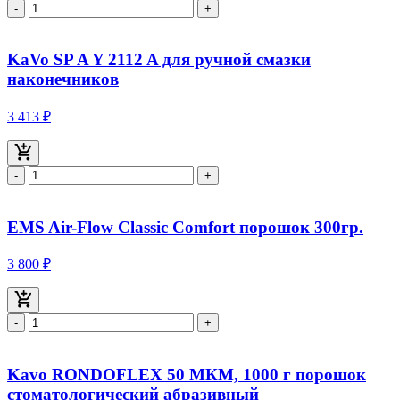
-
+
KaVo SP A Y 2112 A для ручной смазки
наконечников
3 413 ₽
-
+
EMS Air-Flow Classic Comfort порошок 300гр.
3 800 ₽
-
+
Kavo RONDOFLEX 50 МКМ, 1000 г порошок
стоматологический абразивный