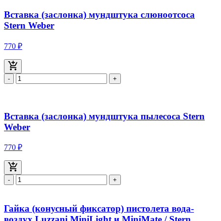
Вставка (заслонка) мундштука слюноотсоса
Stern Weber
770 ₽
-
+
Вставка (заслонка) мундштука пылесоса Stern
Weber
770 ₽
-
+
Гайка (конусный фиксатор) пистолета вода-
воздух Luzzani MiniLight и MiniMate / Stern