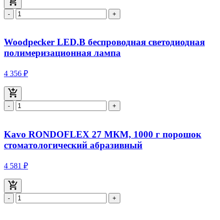
-
+
Woodpecker LED.B беспроводная светодиодная
полимеризационная лампа
4 356 ₽
-
+
Kavo RONDOFLEX 27 МКМ, 1000 г порошок
стоматологический абразивный
4 581 ₽
-
+