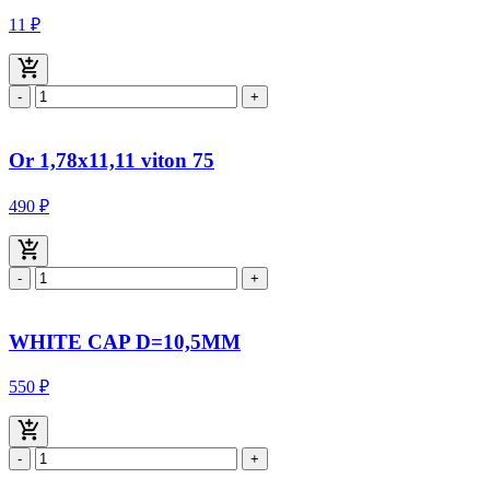
11 ₽
-
+
Or 1,78x11,11 viton 75
490 ₽
-
+
WHITE CAP D=10,5MM
550 ₽
-
+