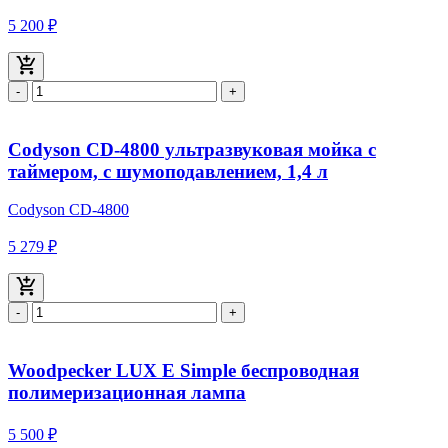
5 200 ₽
-
+
Codyson CD-4800 ультразвуковая мойка с
таймером, с шумоподавлением, 1,4 л
Codyson CD-4800
5 279 ₽
-
+
Woodpecker LUX E Simple беспроводная
полимеризационная лампа
5 500 ₽