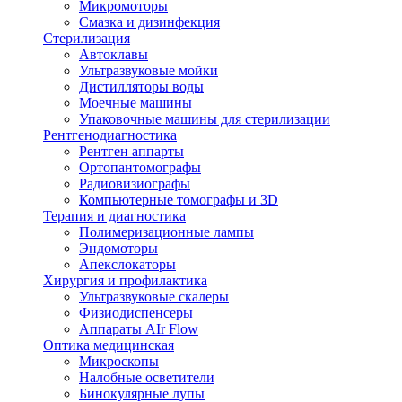
Микромоторы
Смазка и дизинфекция
Стерилизация
Автоклавы
Ультразвуковые мойки
Дистилляторы воды
Моечные машины
Упаковочные машины для стерилизации
Рентгенодиагностика
Рентген аппарты
Ортопантомографы
Радиовизиографы
Компьютерные томографы и 3D
Терапия и диагностика
Полимеризационные лампы
Эндомоторы
Апекслокаторы
Хирургия и профилактика
Ультразвуковые скалеры
Физиодиспенсеры
Аппараты AIr Flow
Оптика медицинская
Микроскопы
Налобные осветители
Бинокулярные лупы