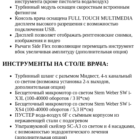
инструмента (кроме пистолета вода/воздух)
Турбинный модуль оснащен скоростным встроенным
фитингом
Консоль врача оснащена FULL TOUCH MULTIMEDIA
дисплеем высокого разрешения с возможностью
подключения USB.
Дисплей позволяет отображать рентгеновские снимки,
изображения и видео
Рычаги Side Flex позволяющие перемещать инструмент
вбок увеличивая амплитуду (дополнительная опция)
ИНСТРУМЕНТЫ НА СТОЛЕ ВРАЧА:
Турбинный шланг с разъемом Мидвест, 4-х канальный
со светом (возможна установка 2-х выходов,
дополнительная опция)
Бесщеточный микромотор со светом Stern Weber SW i-
X3L (100-40000 оборотов / 3 Н*см)
Бесщеточный микромотор со светом Stern Weber SW i-
XS4 (100-40000 оборотов / 5,3 Н*см)
ПУСТЕР вода-воздух 6F с съёмным корпусом из
нержавеющей стали с подогревом
Ультразвуковой скейлер SC-A3 со светом и 4 насадками,
с возможностью эндодонтического лечения
(дополнительная опция)