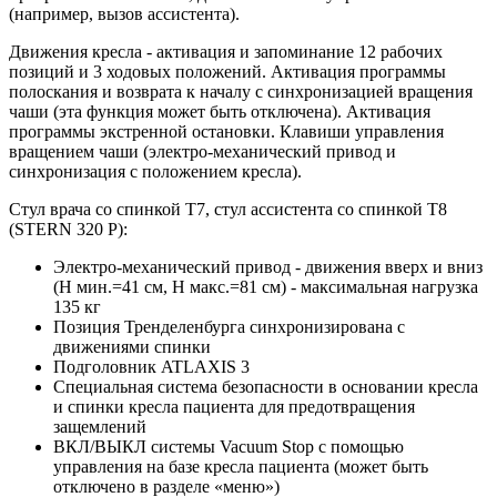
(например, вызов ассистента).
Движения кресла - активация и запоминание 12 рабочих
позиций и 3 ходовых положений. Активация программы
полоскания и возврата к началу с синхронизацией вращения
чаши (эта функция может быть отключена). Активация
программы экстренной остановки. Клавиши управления
вращением чаши (электро-механический привод и
синхронизация с положением кресла).
Стул врача со спинкой T7, стул ассистента со спинкой T8
(STERN 320 P):
Электро-механический привод - движения вверх и вниз
(Н мин.=41 см, Н макс.=81 см) - максимальная нагрузка
135 кг
Позиция Тренделенбурга синхронизирована с
движениями спинки
Подголовник ATLAXIS 3
Специальная система безопасности в основании кресла
и спинки кресла пациента для предотвращения
защемлений
ВКЛ/ВЫКЛ системы Vacuum Stop с помощью
управления на базе кресла пациента (может быть
отключено в разделе «меню»)