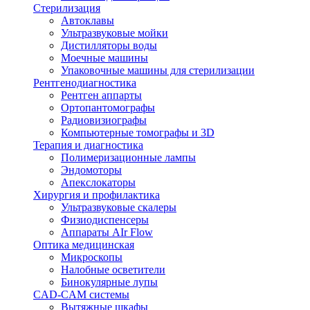
Стерилизация
Автоклавы
Ультразвуковые мойки
Дистилляторы воды
Моечные машины
Упаковочные машины для стерилизации
Рентгенодиагностика
Рентген аппарты
Ортопантомографы
Радиовизиографы
Компьютерные томографы и 3D
Терапия и диагностика
Полимеризационные лампы
Эндомоторы
Апекслокаторы
Хирургия и профилактика
Ультразвуковые скалеры
Физиодиспенсеры
Аппараты AIr Flow
Оптика медицинская
Микроскопы
Налобные осветители
Бинокулярные лупы
CAD-CAM системы
Вытяжные шкафы