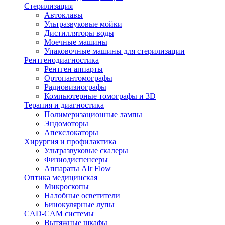
Стерилизация
Автоклавы
Ультразвуковые мойки
Дистилляторы воды
Моечные машины
Упаковочные машины для стерилизации
Рентгенодиагностика
Рентген аппарты
Ортопантомографы
Радиовизиографы
Компьютерные томографы и 3D
Терапия и диагностика
Полимеризационные лампы
Эндомоторы
Апекслокаторы
Хирургия и профилактика
Ультразвуковые скалеры
Физиодиспенсеры
Аппараты AIr Flow
Оптика медицинская
Микроскопы
Налобные осветители
Бинокулярные лупы
CAD-CAM системы
Вытяжные шкафы