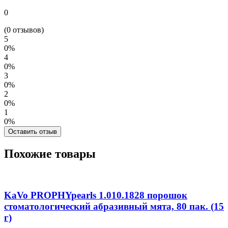
0
(0 отзывов)
5
0%
4
0%
3
0%
2
0%
1
0%
Оставить отзыв
Похожие товары
KaVo PROPHYpearls 1.010.1828 порошок
стоматологический абразивный мята, 80 пак. (15
г)