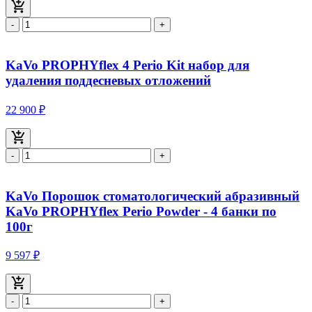
-
+
KaVo PROPHYflex 4 Perio Kit набор для
удаления поддесневых отложений
22 900 ₽
-
+
KaVo Порошок стоматологический абразивный
KaVo PROPHYflex Perio Powder - 4 банки по
100г
9 597 ₽
-
+