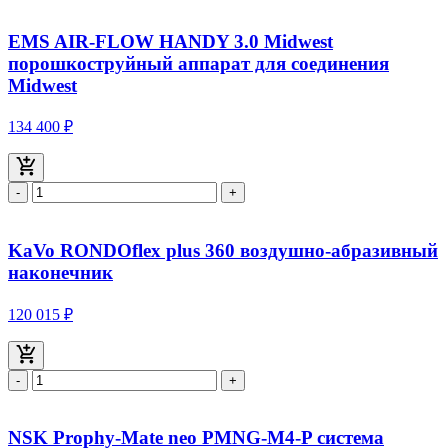
EMS AIR-FLOW HANDY 3.0 Midwest
порошкоструйный аппарат для соединения
Midwest
134 400 ₽
-
+
KaVo RONDOflex plus 360 воздушно-абразивный
наконечник
120 015 ₽
-
+
NSK Prophy-Mate neo PMNG-M4-P система