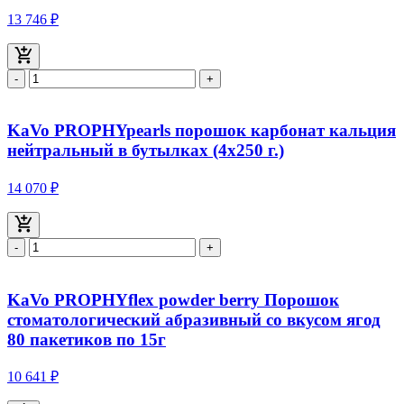
13 746 ₽
-
+
KaVo PROPHYpearls порошок карбонат кальция
нейтральный в бутылках (4x250 г.)
14 070 ₽
-
+
KaVo PROPHYflex powder berry Порошок
стоматологический абразивный со вкусом ягод
80 пакетиков по 15г
10 641 ₽