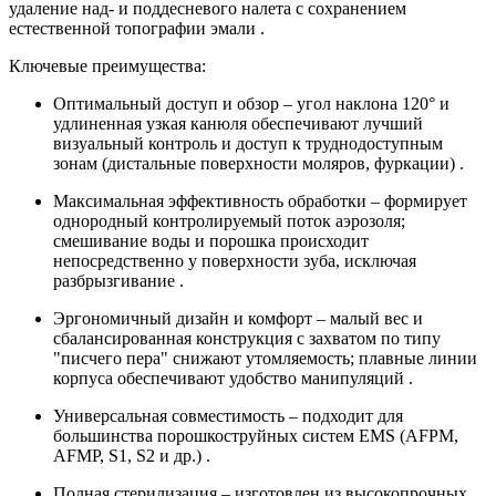
удаление над- и поддесневого налета с сохранением
естественной топографии эмали .
Ключевые преимущества:
Оптимальный доступ и обзор – угол наклона 120° и
удлиненная узкая канюля обеспечивают лучший
визуальный контроль и доступ к труднодоступным
зонам (дистальные поверхности моляров, фуркации) .
Максимальная эффективность обработки – формирует
однородный контролируемый поток аэрозоля;
смешивание воды и порошка происходит
непосредственно у поверхности зуба, исключая
разбрызгивание .
Эргономичный дизайн и комфорт – малый вес и
сбалансированная конструкция с захватом по типу
"писчего пера" снижают утомляемость; плавные линии
корпуса обеспечивают удобство манипуляций .
Универсальная совместимость – подходит для
большинства порошкоструйных систем EMS (AFPM,
AFMP, S1, S2 и др.) .
Полная стерилизация – изготовлен из высокопрочных