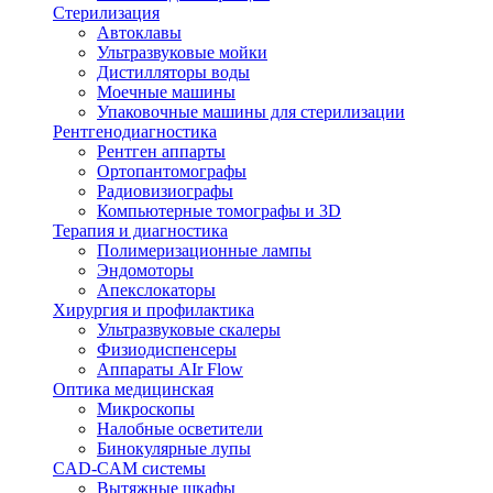
Стерилизация
Автоклавы
Ультразвуковые мойки
Дистилляторы воды
Моечные машины
Упаковочные машины для стерилизации
Рентгенодиагностика
Рентген аппарты
Ортопантомографы
Радиовизиографы
Компьютерные томографы и 3D
Терапия и диагностика
Полимеризационные лампы
Эндомоторы
Апекслокаторы
Хирургия и профилактика
Ультразвуковые скалеры
Физиодиспенсеры
Аппараты AIr Flow
Оптика медицинская
Микроскопы
Налобные осветители
Бинокулярные лупы
CAD-CAM системы
Вытяжные шкафы