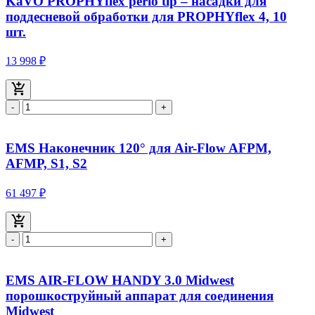
KaVO PROPHYflex perio tip – насадки для
поддесневой обработки для PROPHYflex 4, 10
шт.
13 998 ₽
-
+
EMS Наконечник 120° для Air-Flow AFPM,
AFMP, S1, S2
61 497 ₽
-
+
EMS AIR-FLOW HANDY 3.0 Midwest
порошкоструйный аппарат для соединения
Midwest