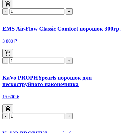
-
+
EMS Air-Flow Classic Comfort порошок 300гр.
3 800 ₽
-
+
KaVo PROPHYpearls порошок для
пескоструйного наконечника
15 600 ₽
-
+