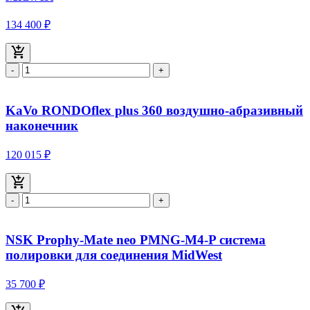
134 400 ₽
-
+
KaVo RONDOflex plus 360 воздушно-абразивный
наконечник
120 015 ₽
-
+
NSK Prophy-Mate neo PMNG-M4-P система
полировки для соединения MidWest
35 700 ₽