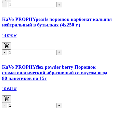
-
+
KaVo PROPHYpearls порошок карбонат кальция
нейтральный в бутылках (4x250 г.)
14 070 ₽
-
+
KaVo PROPHYflex powder berry Порошок
стоматологический абразивный со вкусом ягод
80 пакетиков по 15г
10 641 ₽
-
+