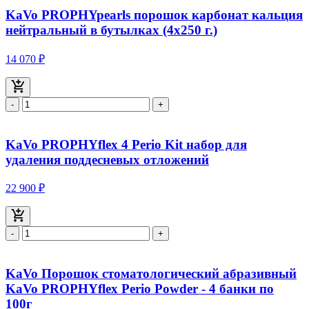
KaVo PROPHYpearls порошок карбонат кальция
нейтральный в бутылках (4x250 г.)
14 070 ₽
-
+
KaVo PROPHYflex 4 Perio Kit набор для
удаления поддесневых отложений
22 900 ₽
-
+
KaVo Порошок стоматологический абразивный
KaVo PROPHYflex Perio Powder - 4 банки по
100г