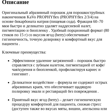
Описание
Оригинальный абразивный порошок для порошкоструйных
наконечников KaVo PROPHYflex (PROPHYflex 2/3/4) на
основе бикарбоната натрия (пищевая сода). Фракция 60–70
мкм быстро и деликатно удаляет наддесневой налет,
пигментацию и биопленку . Удобный порционный формат (80
стиков по 15 г) со вкусом ягод (berry) обеспечивает
гигиеничность, точную дозировку и комфортный вкус для
пациента .
Ключевые преимущества:
Эффективное удаление загрязнений – порошок быстро
справляется с зубным налетом, пигментацией от кофе/
чая/курения и биопленкой, профилактируя кариес и
гингивит .
Деликатное воздействие – формула не содержит острых
абразивных краев, что обеспечивает щадящую
полировку эмали и реставраций без повреждения .
Приятный вкус ягод (berry) – делает гигиеническую
процедуру комфортной для пациента, снижая стресс
(доступен также во вкусах мяты, вишни, апельсина или