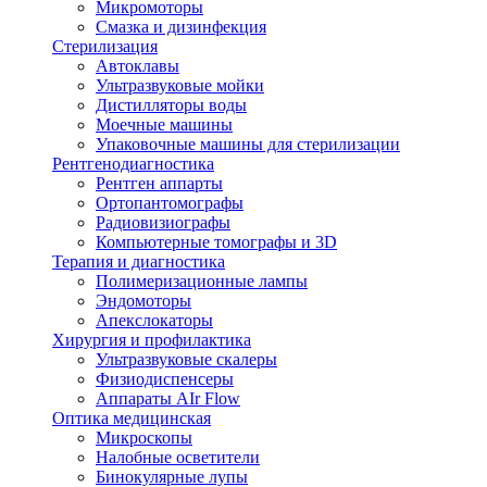
Микромоторы
Смазка и дизинфекция
Стерилизация
Автоклавы
Ультразвуковые мойки
Дистилляторы воды
Моечные машины
Упаковочные машины для стерилизации
Рентгенодиагностика
Рентген аппарты
Ортопантомографы
Радиовизиографы
Компьютерные томографы и 3D
Терапия и диагностика
Полимеризационные лампы
Эндомоторы
Апекслокаторы
Хирургия и профилактика
Ультразвуковые скалеры
Физиодиспенсеры
Аппараты AIr Flow
Оптика медицинская
Микроскопы
Налобные осветители
Бинокулярные лупы