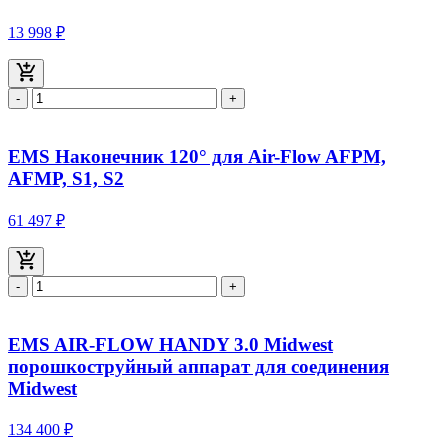
13 998 ₽
-
+
EMS Наконечник 120° для Air-Flow AFPM,
AFMP, S1, S2
61 497 ₽
-
+
EMS AIR-FLOW HANDY 3.0 Midwest
порошкоструйный аппарат для соединения
Midwest
134 400 ₽