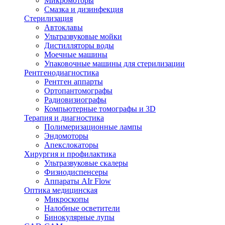
Микромоторы
Смазка и дизинфекция
Стерилизация
Автоклавы
Ультразвуковые мойки
Дистилляторы воды
Моечные машины
Упаковочные машины для стерилизации
Рентгенодиагностика
Рентген аппарты
Ортопантомографы
Радиовизиографы
Компьютерные томографы и 3D
Терапия и диагностика
Полимеризационные лампы
Эндомоторы
Апекслокаторы
Хирургия и профилактика
Ультразвуковые скалеры
Физиодиспенсеры
Аппараты AIr Flow
Оптика медицинская
Микроскопы
Налобные осветители
Бинокулярные лупы