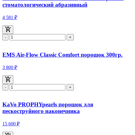
стоматологический абразивный
4 581 ₽
-
+
EMS Air-Flow Classic Comfort порошок 300гр.
3 800 ₽
-
+
KaVo PROPHYpearls порошок для
пескоструйного наконечника
15 600 ₽