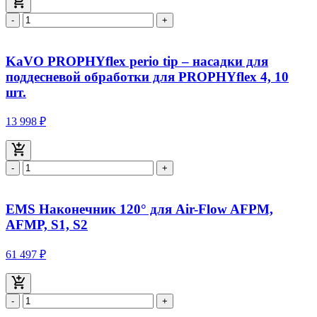
-
+
KaVO PROPHYflex perio tip – насадки для
поддесневой обработки для PROPHYflex 4, 10
шт.
13 998 ₽
-
+
EMS Наконечник 120° для Air-Flow AFPM,
AFMP, S1, S2
61 497 ₽
-
+