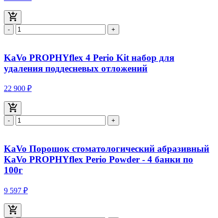
-
+
KaVo PROPHYflex 4 Perio Kit набор для
удаления поддесневых отложений
22 900 ₽
-
+
KaVo Порошок стоматологический абразивный
KaVo PROPHYflex Perio Powder - 4 банки по
100г
9 597 ₽